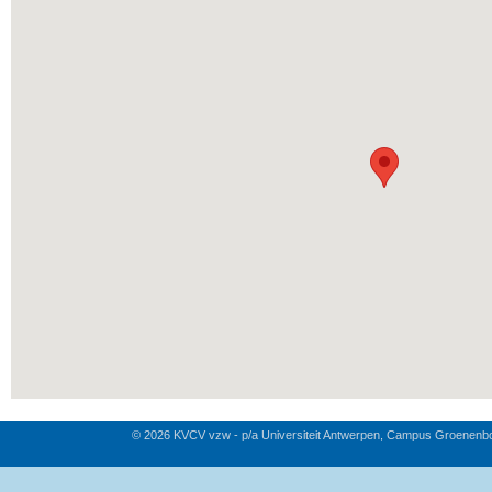
© 2026 KVCV vzw - p/a Universiteit Antwerpen, Campus Groenenb