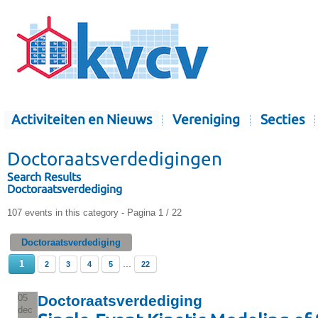
Activiteiten en Nieuws
Vereniging
Secties
Doctoraatsverdedigingen
Search Results
Doctoraatsverdediging
107 events in this category
- Pagina 1 / 22
Doctoraatsverdediging
...
1
2
3
4
5
22
05
Doctoraatsverdediging
dec