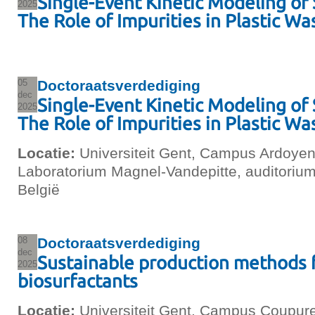
Single-Event Kinetic Modeling of
2025
The Role of Impurities in Plastic Was
05
Doctoraatsverdediging
dec
Single-Event Kinetic Modeling of
2025
The Role of Impurities in Plastic Was
Locatie:
Universiteit Gent, Campus Ardoye
Laboratorium Magnel-Vandepitte, auditoriu
België
08
Doctoraatsverdediging
dec
Sustainable production methods f
2025
biosurfactants
Locatie:
Universiteit Gent, Campus Coupure