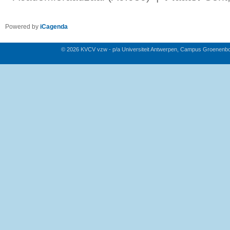
Powered by
iCagenda
© 2026 KVCV vzw - p/a Universiteit Antwerpen, Campus Groenenb