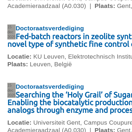
Academieraadzaal (A0.030)
|
Plaats:
Gent,
15
Doctoraatsverdediging
dec
Fed-batch reactors in zeolite syn
2025
novel type of synthetic fine control 
Locatie:
KU Leuven, Elektrotechnisch Instit
Plaats:
Leuven, België
15
Doctoraatsverdediging
dec
Searching the ‘Holy Grail’ of Suga
2025
Enabling the biocatalytic productio
analogs through enzyme and proces
Locatie:
Universiteit Gent, Campus Coupure
Academieraadzaal (A0.030)
|
Plaats:
Gent,