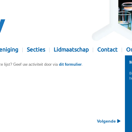
eniging
Secties
Lidmaatschap
Contact
Or
M
e lijst? Geef uw activiteit door via
dit formulier
.
B
h
Volgende