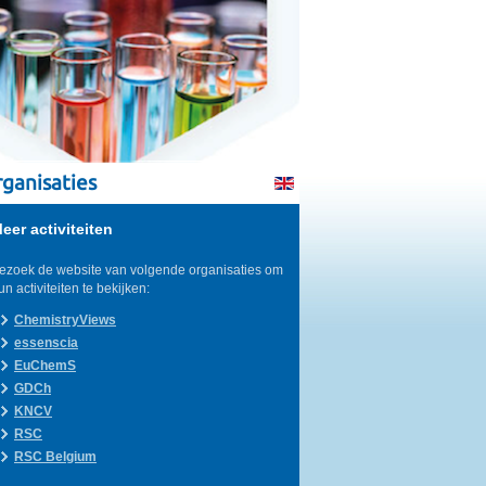
ganisaties
eer activiteiten
ezoek de website van volgende organisaties om
un activiteiten te bekijken:
ChemistryViews
essenscia
EuChemS
GDCh
KNCV
RSC
RSC Belgium