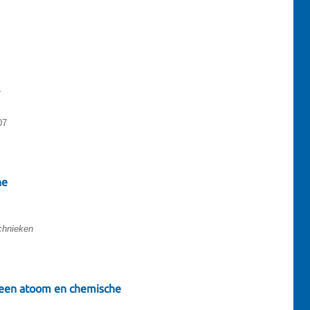
07
he
chnieken
 een atoom en chemische