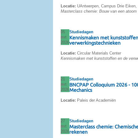
Locatie:
UAntwerpen, Campus Drie Eiken,
Masterclass chemie: Bouw van een atoom 
05
Studiedagen
mrt
Kennismaken met kunststoffen
2026
verwerkingstechnieken
Locatie:
Circular Materials Center
Kennismaken met kunststoffen en de verw
21
Studiedagen
mrt
BNCPAP Colloquium 2026 - 10
2026
Mechanics
Locatie:
Paleis der Academiën
27
Studiedagen
mrt
Masterclass chemie: Chemische
2026
rekenen