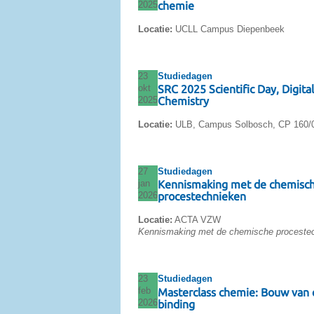
2025
chemie
Locatie:
UCLL Campus Diepenbeek
23
Studiedagen
okt
SRC 2025 Scientific Day, Digital
2025
Chemistry
Locatie:
ULB, Campus Solbosch, CP 160/
27
Studiedagen
jan
Kennismaking met de chemisc
2026
procestechnieken
Locatie:
ACTA VZW
Kennismaking met de chemische proceste
23
Studiedagen
feb
Masterclass chemie: Bouw van
2026
binding