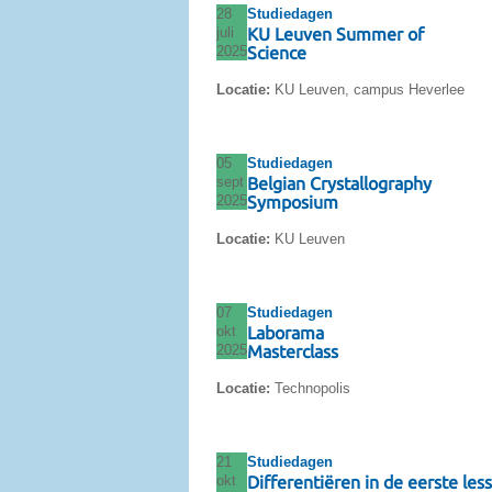
28
Studiedagen
juli
KU Leuven Summer of
2025
Science
Locatie:
KU Leuven, campus Heverlee
05
Studiedagen
sept
Belgian Crystallography
2025
Symposium
Locatie:
KU Leuven
07
Studiedagen
okt
Laborama
2025
Masterclass
Locatie:
Technopolis
21
Studiedagen
okt
Differentiëren in de eerste l