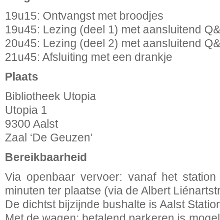
19u15: Ontvangst met broodjes
19u45: Lezing (deel 1) met aansluitend Q
20u45: Lezing (deel 2) met aansluitend Q
21u45: Afsluiting met een drankje
Plaats
Bibliotheek Utopia
Utopia 1
9300 Aalst
Zaal ‘De Geuzen’
Bereikbaarheid
Via openbaar vervoer: vanaf het statio
minuten ter plaatse (via de Albert Liénartstr
De dichtst bijzijnde bushalte is Aalst Statio
Met de wagen: betalend parkeren is mogeli