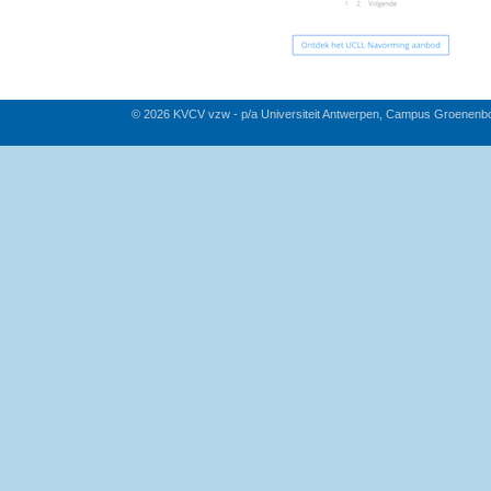
© 2026 KVCV vzw - p/a Universiteit Antwerpen, Campus Groenenb