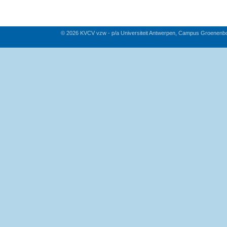
© 2026 KVCV vzw - p/a Universiteit Antwerpen, Campus Groenenb