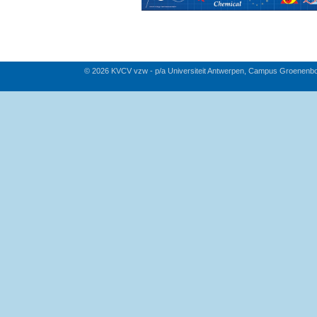
© 2026 KVCV vzw - p/a Universiteit Antwerpen, Campus Groenenb