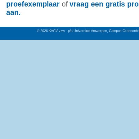
proefexemplaar
of
vraag een gratis pr
aan.
© 2026 KVCV vzw - p/a Universiteit Antwerpen, Campus Groenenb