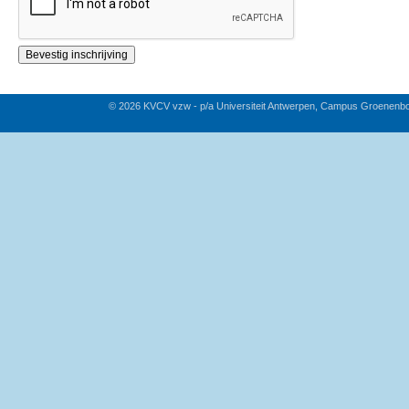
© 2026 KVCV vzw - p/a Universiteit Antwerpen, Campus Groenenb