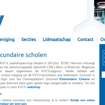
eniging
Secties
Lidmaatschap
Contact
Or
cundaire scholen
 KVCV jaarlidmaatschap betalen € 165 (incl. BTW). Hiervoor ontvangt
van het wetenschappelijk tijdschrift C2W | Mens & Molecule, Magazine
t daarin opgenomen de KVCV-pagina's. Verder hebben alle
school toegang tot de KVCV-activiteiten aan ledentarief. Inclusief in
 login voor het Chemieplatform (inclusief
Elementaire Chemie
en
 jaar (hiervoor dient geen aparte login aangemaakt te worden). Tot slot
nkopen in onze KVCV
webshop
.
en
nkijken vooraleer een lidmaatschap af te sluiten?
Bekijk een online
mplaar per post aan.