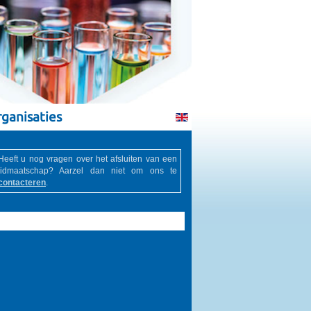
ganisaties
Heeft u nog vragen over het afsluiten van een
lidmaatschap? Aarzel dan niet om ons te
contacteren
.