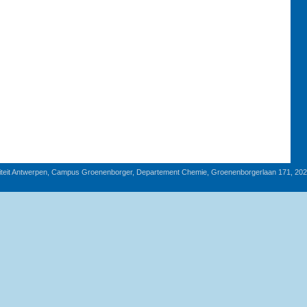
iteit Antwerpen, Campus Groenenborger, Departement Chemie, Groenenborgerlaan 171, 20