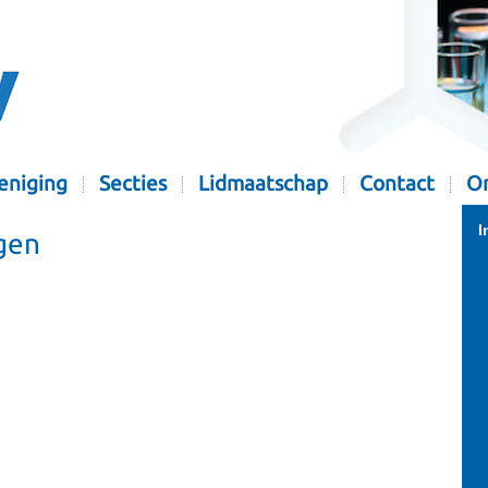
eniging
Secties
Lidmaatschap
Contact
Or
I
gen