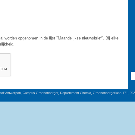
al worden opgenomen in de lijst "Maandelijkse nieuwsbrief". Bij elke
lijkheid.
iteit Antwerpen, Campus Groenenborger, Departement Chemie, Groenenborgerlaan 171, 20