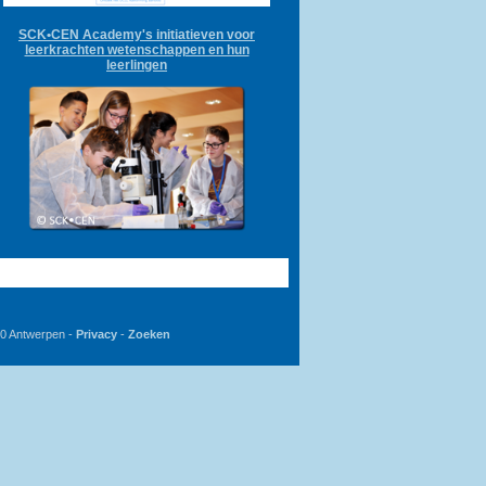
SCK•CEN Academy's initiatieven voor
leerkrachten wetenschappen en hun
leerlingen
20 Antwerpen -
Privacy
-
Zoeken