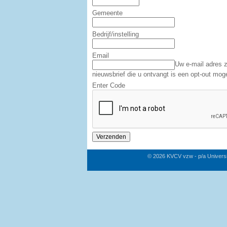
Gemeente
Bedrijf/instelling
Email
Uw e-mail adres z
nieuwsbrief die u ontvangt is een opt-out moge
Enter Code
© 2026 KVCV vzw - p/a Univers