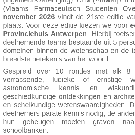
(ingenieursvereniging), AYM (Antwerp Yo
(Vlaams Farmaceutisch Studenten Ov
november 2026
vindt de 21ste editie v
plaats. Voor deze editie kiezen we voor
e
Provinciehuis Antwerpen
. Hierbij toet
deelnemende teams bestaande uit 5 perso
domeinen binnen de wetenschap en de tec
breedste betekenis van het woord.
Gespreid over 10 rondes met elk 8 
verrassende, ludieke of ernstige 
astronomische kennis en wiskundi
geschiedkundige ontdekkingen en archite
en scheikundige wetenswaardigheden. 
deelnemers parate kennis nodig, de andere
hun geheugen moeten graven naa
schoolbanken.