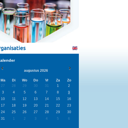
ganisaties
alender
augustus 2026
Ma
Di
Wo
Do
Vr
Za
Zo
27
28
29
30
31
1
2
3
4
5
6
7
8
9
10
11
12
13
14
15
16
17
18
19
20
21
22
23
24
25
26
27
28
29
30
31
1
2
3
4
5
6