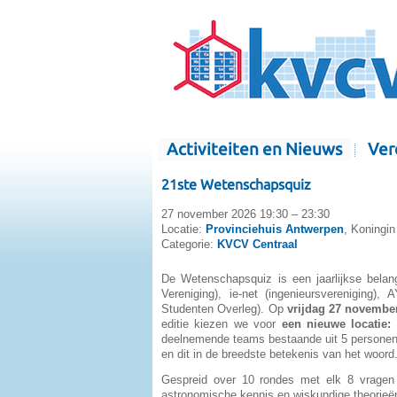
Activiteiten en Nieuws
Ver
21ste Wetenschapsquiz
27 november 2026 19:30 – 23:30
Locatie:
Provinciehuis Antwerpen
, Koningin
Categorie:
KVCV Centraal
De Wetenschapsquiz is een jaarlijkse bel
Vereniging), ie-net (ingenieursverenigin
Studenten Overleg). Op
vrijdag 27 novembe
editie kiezen we voor
een nieuwe locatie:
deelnemende teams bestaande uit 5 personen 
en dit in de breedste betekenis van het woord
Gespreid over 10 rondes met elk 8 vragen 
astronomische kennis en wiskundige theorieën