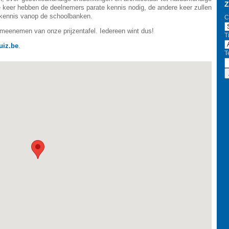
Z
keer hebben de deelnemers parate kennis nodig, de andere keer zullen
 kennis vanop de schoolbanken.
C
 meenemen van onze prijzentafel. Iedereen wint dus!
Ti
uiz.be
.
T