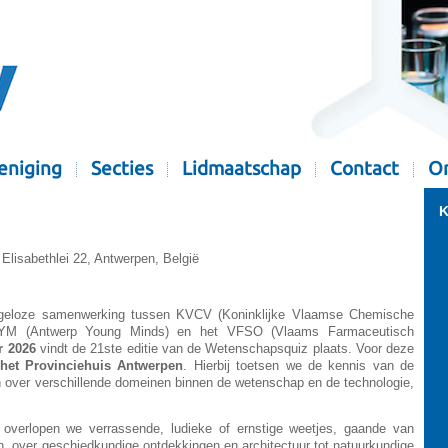
eniging
Secties
Lidmaatschap
Contact
Or
K
 Elisabethlei 22, Antwerpen, België
angeloze samenwerking tussen KVCV (Koninklijke Vlaamse Chemische
g), AYM (Antwerp Young Minds) en het VFSO (Vlaams Farmaceutisch
r 2026
vindt de 21ste editie van de Wetenschapsquiz plaats. Voor deze
 het Provinciehuis Antwerpen
. Hierbij toetsen we de kennis van de
over verschillende domeinen binnen de wetenschap en de technologie,
.
overlopen we verrassende, ludieke of ernstige weetjes, gaande van
, over geschiedkundige ontdekkingen en architectuur tot natuurkundige