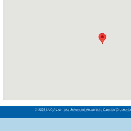
© 2026 KVCV vzw - p/a Universiteit Antwerpen, Campus Groenenb