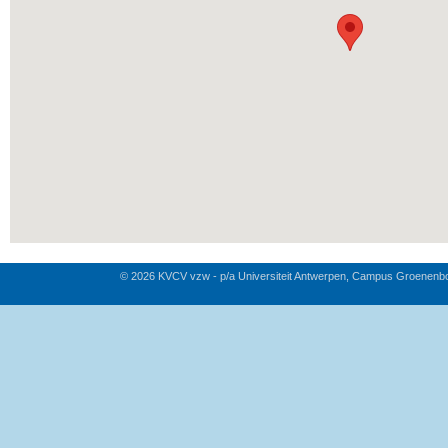
© 2026 KVCV vzw - p/a Universiteit Antwerpen, Campus Groenenb