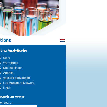
tions
enu Analytische
Start
Werkgroep
Doelstellingen
Agenda
Voorbije activiteiten
Lab Managers Netwerk
Links
earch an event
ext search