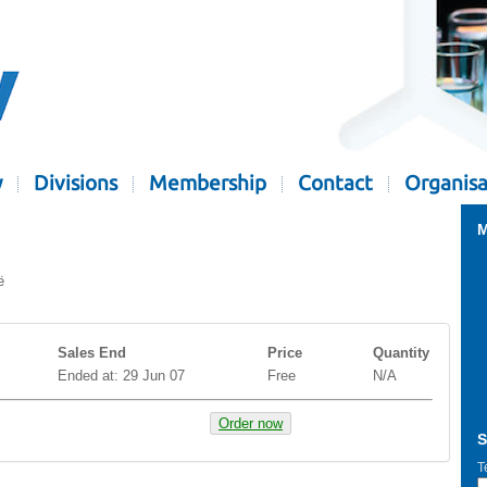
y
Divisions
Membership
Contact
Organisa
M
ë
Sales End
Price
Quantity
Ended at: 29 Jun 07
Free
N/A
Order now
S
T