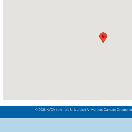
© 2026 KVCV vzw - p/a Universiteit Antwerpen, Campus Groenenb