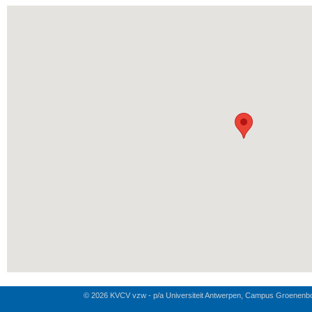
© 2026 KVCV vzw - p/a Universiteit Antwerpen, Campus Groenenb