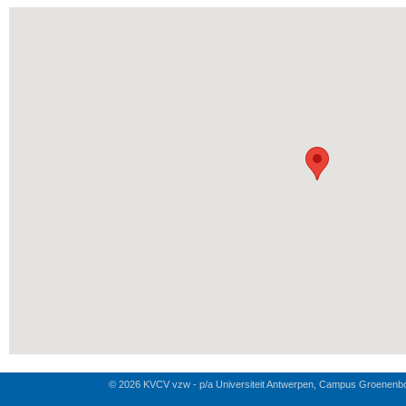
© 2026 KVCV vzw - p/a Universiteit Antwerpen, Campus Groenenb