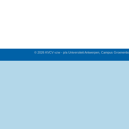
© 2026 KVCV vzw - p/a Universiteit Antwerpen, Campus Groenenb