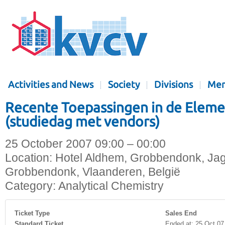
Activities and News
Society
Divisions
Mem
Recente Toepassingen in de Elem
(studiedag met vendors)
25 October 2007 09:00 – 00:00
Location:
Hotel Aldhem, Grobbendonk, Jag
Grobbendonk, Vlaanderen, België
Category:
Analytical Chemistry
Ticket Type
Sales End
Standard Ticket
Ended at: 25 Oct 07