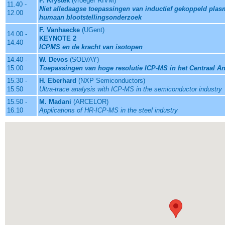
P. Krystek
(vroeger RIVM)
11.40 -
Niet alledaagse toepassingen van inductief gekoppeld pla
12.00
humaan blootstellingsonderzoek
F. Vanhaecke
(UGent)
14.00 -
KEYNOTE 2
14.40
ICPMS en de kracht van isotopen
14.40 -
W. Devos
(SOLVAY)
15.00
Toepassingen van hoge resolutie ICP-MS in het Centraal A
15.30 -
H. Eberhard
(NXP Semiconductors)
15.50
Ultra-trace analysis with ICP-MS in the semiconductor industry
15.50 -
M. Madani
(ARCELOR)
16.10
Applications of HR-ICP-MS in the steel industry