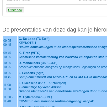
Order now
De presentaties van deze dag kan je hiero
G. De Loos
(TU Delft)
09.05 -
KEYNOTE 1
09.45
Nieuwe ontwikkelingen in de atoomspectrometrische analy
09.45 -
K. Tirez (VITO)
10.05
Chemische karakterisering van zwevend en depositie stof i
10.05 -
D. Mondelaers
(UMICORE)
10.25
Stoechiometrische analyses op mengoxides, legeringen en prec
10.25 -
J. Lenaerts
(Agfa)
10.45
Complementariteit van Micro-XRF en SEM-EDX in materiaa
J. Claessens
(BAYER Antwerpen)
11.00 -
'Elementary! My dear Watson.' ...
11.20
Over de identificatie van onbekende afzettingen door midd
11.20 -
M. Uytterhoeven
(AML)
11.40
ICP-MS in een klinische routine-omgeving: aanpak