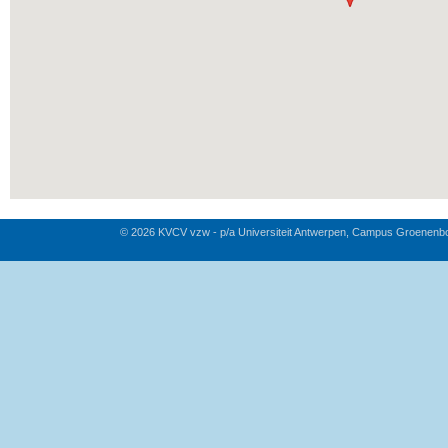
© 2026 KVCV vzw - p/a Universiteit Antwerpen, Campus Groenenb