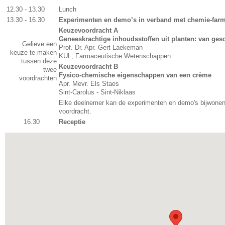
12.30 - 13.30
Lunch
13.30 - 16.30
Experimenten en demo’s in verband met chemie-farm
Keuzevoordracht A
Geneeskrachtige inhoudsstoffen uit planten: van gesc
Gelieve een
Prof. Dr. Apr. Gert Laekeman
keuze te maken
KUL, Farmaceutische Wetenschappen
tussen deze
Keuzevoordracht B
twee
Fysico-chemische eigenschappen van een crème
voordrachten
Apr. Mevr. Els Staes
Sint‐Carolus - Sint-Niklaas
Elke deelnemer kan de experimenten en demo's bijwonen
voordracht.
16.30
Receptie