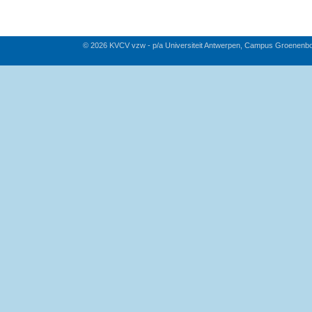
© 2026 KVCV vzw - p/a Universiteit Antwerpen, Campus Groenenb