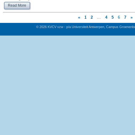
Read More
«
1
2
…
4
5
6
7
»
© 2026 KVCV vzw - p/a Universiteit Antwerpen, Campus Groenenb