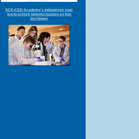
SCK•CEN Academy's initiatieven voor
leerkrachten wetenschappen en hun
leerlingen