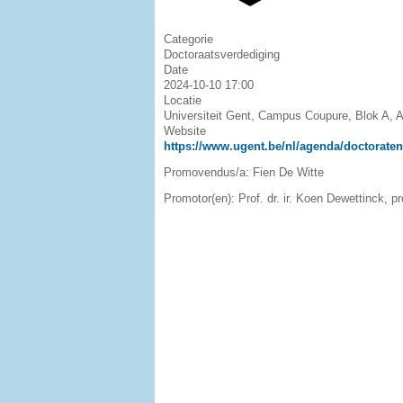
Categorie
Doctoraatsverdediging
Date
2024-10-10
17:00
Locatie
Universiteit Gent, Campus Coupure, Blok A, 
Website
https://www.ugent.be/nl/agenda/doctorate
Promovendus/a: Fien De Witte
Promotor(en): Prof. dr. ir. Koen Dewettinck, pro