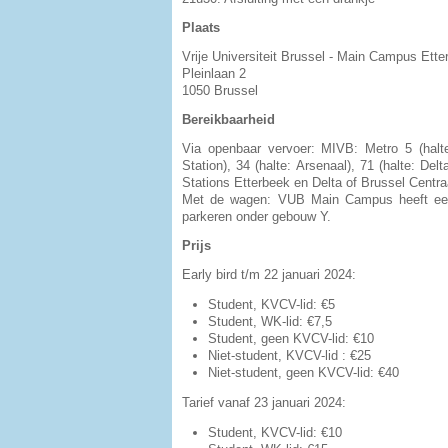
Plaats
Vrije Universiteit Brussel - Main Campus Et
Pleinlaan 2
1050 Brussel
Bereikbaarheid
Via openbaar vervoer: MIVB: Metro 5 (halte
Station), 34 (halte: Arsenaal), 71 (halte: De
Stations Etterbeek en Delta of Brussel Centra
Met de wagen: VUB Main Campus heeft een 
parkeren onder gebouw Y.
Prijs
Early bird t/m 22 januari 2024:
Student, KVCV-lid: €5
Student, WK-lid: €7,5
Student, geen KVCV-lid: €10
Niet-student, KVCV-lid : €25
Niet-student, geen KVCV-lid: €40
Tarief vanaf 23 januari 2024:
Student, KVCV-lid: €10