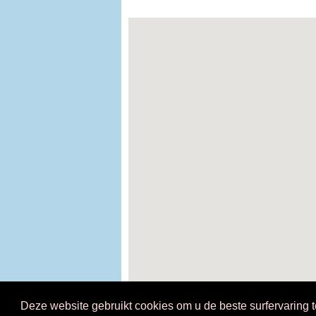
Deze website gebruikt cookies om u de beste surfervaring 
© 2026 KVCV vzw - p/a Univers