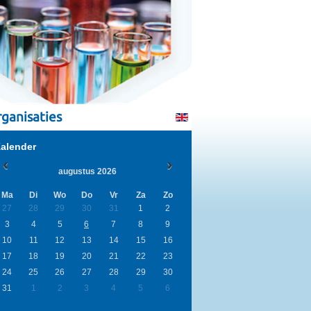
ganisaties
alender
augustus 2026
Ma
Di
Wo
Do
Vr
Za
Zo
27
28
29
30
31
1
2
3
4
5
6
7
8
9
10
11
12
13
14
15
16
17
18
19
20
21
22
23
24
25
26
27
28
29
30
31
1
2
3
4
5
6