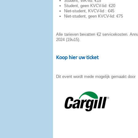
Student, WK-lid: €15
Student, geen KVCV-lid: €20
Niet-student, KVCV-lid : €45
Niet-student, geen KVCV-lid: €75
Alle tarieven bevatten €2 servicekosten. Annul
2024 (19u15).
Koop hier uw ticket
Dit event wordt mede mogelijk gemaakt door