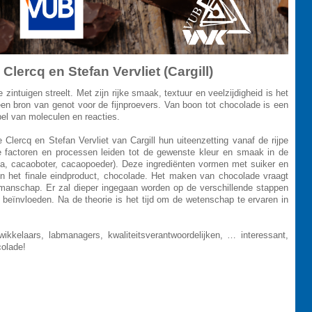
lercq en Stefan Vervliet (Cargill)
 zintuigen streelt. Met zijn rijke smaak, textuur en veelzijdigheid is het
een bron van genot voor de fijnproevers. Van boon tot chocolade is een
el van moleculen en reacties.
 Clercq en Stefan Vervliet van Cargill hun uiteenzetting vanaf de rijpe
 factoren en processen leiden tot de gewenste kleur en smaak in de
a, cacaoboter, cacaopoeder). Deze ingrediënten vormen met suiker en
 het finale eindproduct, chocolade. Het maken van chocolade vraagt
manschap. Er zal dieper ingegaan worden op de verschillende stappen
 beïnvloeden. Na de theorie is het tijd om de wetenschap te ervaren in
wikkelaars, labmanagers, kwaliteitsverantwoordelijken, … interessant,
colade!