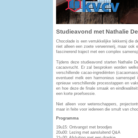
Studieavond met Nathalie De C
Chocolade is een verrukkelijke lekkernij die de
niet alleen een zoete verwennerij, maar ook 
fascinerend traject met een complex samensp
Tijdens deze studieavond starten Nathalie De
cacaovrucht. Er zal besproken worden welke
verschillende cacao-ingrediënten (cacaomass
eventueel melk een harmonieus samenspel in
opnieuw verschillende processtappen en vak
en hoe deze de finale smaak en eindkwaliteit
een korte proefsessie.
Niet alleen voor wetenschappers, projectont
maar in feite voor iedereen die smult van cho
Programma
19u15: Ontvangst met broodjes
20u00: Lezing met aansluitend Q&A
21u30: Afsluiting met een drankje