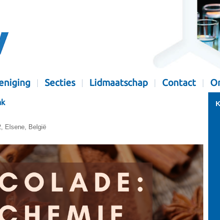
eniging
Secties
Lidmaatschap
Contact
Or
ak
K
2, Elsene, België