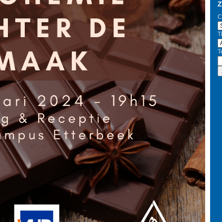
Z
C
Ti
T