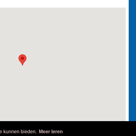
te kunnen bieden.
Meer leren
iteit Antwerpen, Campus Groenenborger, Departement Chemie, Groenenborgerlaan 171, 20