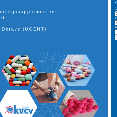
Z
C
Ti
T