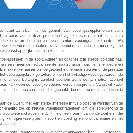
r centraal staat, is het gebruik van voedingssupplementen sterk
ke basis achter deze producten? Zijn ze echt effectief, of zijn ze
g duiken we in de feiten en fabels rondom voedingssupplementen. We
bewezen voordelen hebben, welke potentieel schadelijk kunnen zijn, en
etenschappelijke realiteit overstijgt.
e toepassingen in de sport. Atleten en coaches zijn steeds op zoek naar
nnen een meer gemedicaliseerde maatschappij wordt er snel gegrepen
ls makkelijke manier om de gezondheid te ondersteunen of de prestatie
 het suppletiegebruik gekaderd binnen het volledige voedingspatroon, de
r of atleet. Belangrijk aandachtspunten zoals contaminatie, rationeel
 basis van wetenschappelijke studies worden besproken. Vanuit dit kader
en van de supplementen die gebruikt kunnen worden in bepaalde
.
n de UGent met een sterke interesse in fysiologische werking van de
oornamelijk toe op nieuwe voedingsstrategieën om die spierwerking te
 Sportwetenschappen leidt hij leidt een team van onderzoekers, die
ng van spiervezeltypes in sport en voeding en rond carnosine en het
a-alanine.
ikkelaars, labomanagers, kwaliteitsverantwoordelijken, … interessant,