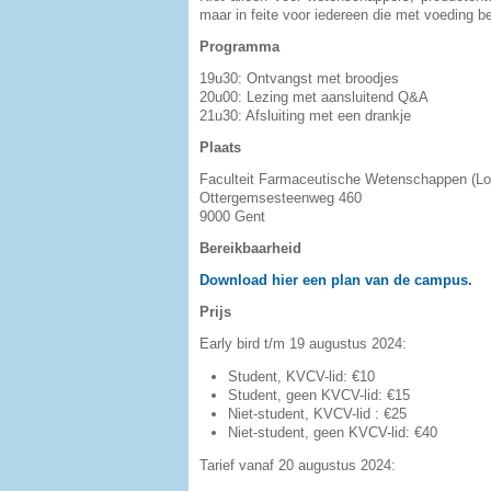
maar in feite voor iedereen die met voeding be
Programma
19u30: Ontvangst met broodjes
20u00: Lezing met aansluitend Q&A
21u30: Afsluiting met een drankje
Plaats
Faculteit Farmaceutische Wetenschappen (Loka
Ottergemsesteenweg 460
9000 Gent
Bereikbaarheid
Download hier een plan van de campus.
Prijs
Early bird t/m 19 augustus 2024:
Student, KVCV-lid: €10
Student, geen KVCV-lid: €15
Niet-student, KVCV-lid : €25
Niet-student, geen KVCV-lid: €40
Tarief vanaf 20 augustus 2024: