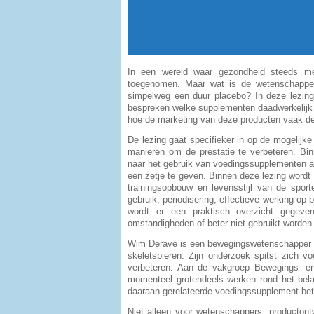
In een wereld waar gezondheid steeds mee
toegenomen. Maar wat is de wetenschappelij
simpelweg een duur placebo? In deze lezin
bespreken welke supplementen daadwerkelijk 
hoe de marketing van deze producten vaak de w
De lezing gaat specifieker in op de mogelijk
manieren om de prestatie te verbeteren. Bi
naar het gebruik van voedingssupplementen a
een zetje te geven. Binnen deze lezing wordt
trainingsopbouw en levensstijl van de sporte
gebruik, periodisering, effectieve werking op
wordt er een praktisch overzicht gegev
omstandigheden of beter niet gebruikt worden
Wim Derave is een bewegingswetenschapper aa
skeletspieren. Zijn onderzoek spitst zich v
verbeteren. Aan de vakgroep Bewegings- en
momenteel grotendeels werken rond het bela
daaraan gerelateerde voedingssupplement bet
Niet alleen voor wetenschappers, productontw