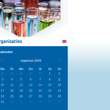
ganisaties
alender
augustus 2026
Ma
Di
Wo
Do
Vr
Za
Zo
27
28
29
30
31
1
2
3
4
5
6
7
8
9
10
11
12
13
14
15
16
17
18
19
20
21
22
23
24
25
26
27
28
29
30
31
1
2
3
4
5
6