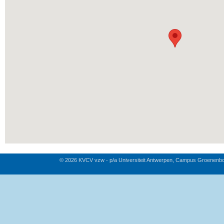
© 2026 KVCV vzw - p/a Universiteit Antwerpen, Campus Groenenb