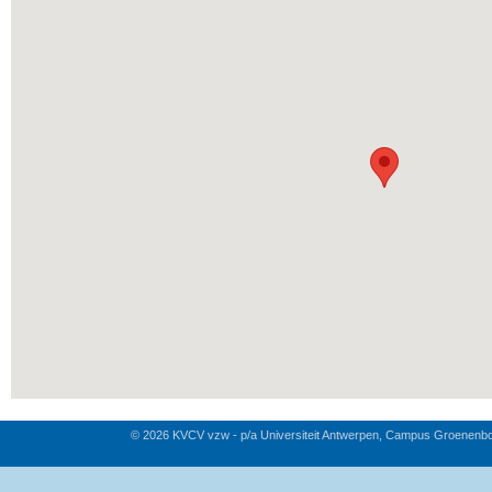
© 2026 KVCV vzw - p/a Universiteit Antwerpen, Campus Groenenb