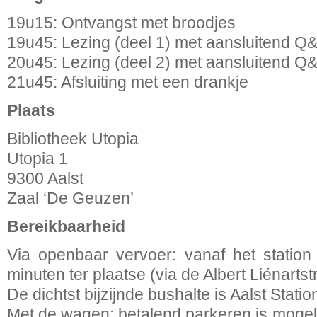
19u15: Ontvangst met broodjes
19u45: Lezing (deel 1) met aansluitend Q
20u45: Lezing (deel 2) met aansluitend Q
21u45: Afsluiting met een drankje
Plaats
Bibliotheek Utopia
Utopia 1
9300 Aalst
Zaal ‘De Geuzen’
Bereikbaarheid
Via openbaar vervoer: vanaf het statio
minuten ter plaatse (via de Albert Liénartstr
De dichtst bijzijnde bushalte is Aalst Statio
Met de wagen: betalend parkeren is mogeli