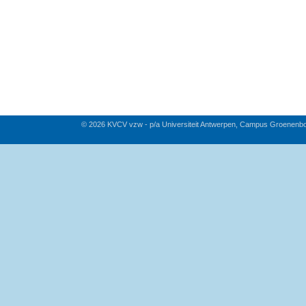
© 2026 KVCV vzw - p/a Universiteit Antwerpen, Campus Groenenb