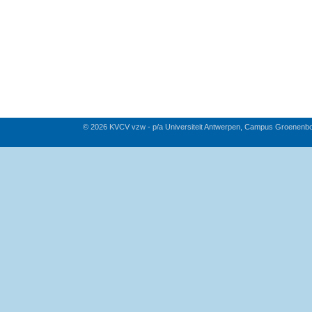
© 2026 KVCV vzw - p/a Universiteit Antwerpen, Campus Groenenb