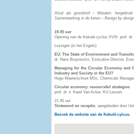
Afval als grondstof – Metalen: hergebruik
Samenwerking in de keten – Benign by desig
19.45 uur
Opening van de Kekulé-cyclus XVIII: prof. dr. 
Lezingen (in het Engels):
EU: The State of Environment and Transiti
dr. Hans Bruyninckx, Executive Director, E
Managing for the Circular Economy and C
Industry and Society in the EU?
Hugo Waeterschoot MSc, Chemicals Managem
Circular economy: resourceful strategies​
prof. dr. ir. Karel Van Acker, KU Leuven
21.45 uur
Slotwoord en receptie
, aangeboden door Uni
Bezoek de website van de Kekulé-cylcus.