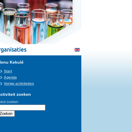
ganisaties
enu Kekulé
Start
Agenda
Vorige activiteiten
ctiviteit zoeken
ekst zoeken
Zoeken