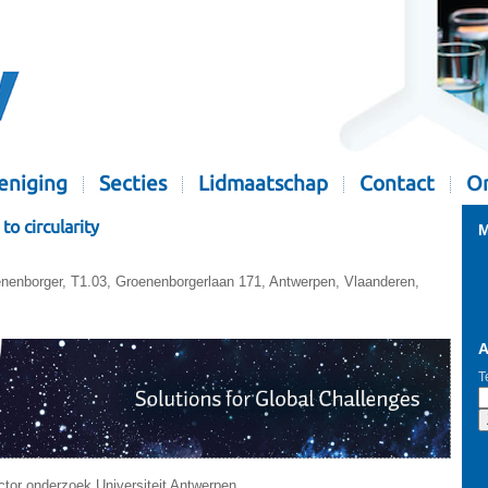
eniging
Secties
Lidmaatschap
Contact
Or
 to circularity
M
nenborger, T1.03, Groenenborgerlaan 171, Antwerpen, Vlaanderen,
A
T
ector onderzoek Universiteit Antwerpen