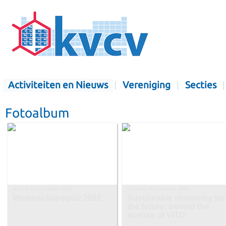
Activiteiten en Nieuws
Vereniging
Secties
Fotoalbum
vrijdag 25 november 2022
dinsdag 15 november 2022
Wetenschapsquiz 2022
Sustainable chemistry for
the future: behind the
scenes of VITO