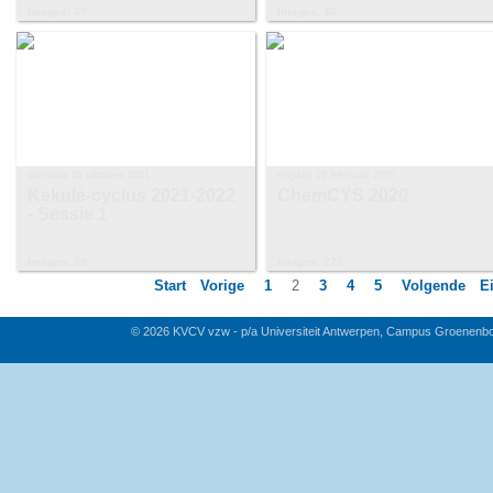
Images: 47
Images: 46
dinsdag 26 oktober 2021
vrijdag 21 februari 2020
Kekulé-cyclus 2021-2022
ChemCYS 2020
- Sessie 1
Images: 59
Images: 275
Start
Vorige
1
2
3
4
5
Volgende
E
© 2026 KVCV vzw - p/a Universiteit Antwerpen, Campus Groenenb