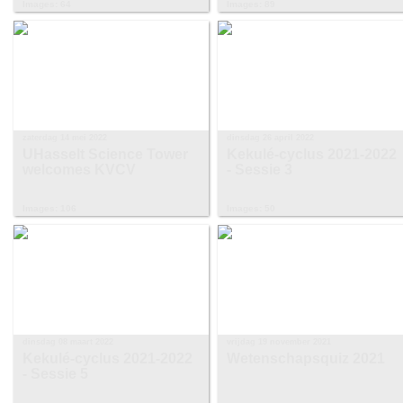
Images: 64
Images: 89
zaterdag 14 mei 2022
dinsdag 26 april 2022
UHasselt Science Tower
Kekulé-cyclus 2021-2022
welcomes KVCV
- Sessie 3
Images: 106
Images: 50
dinsdag 08 maart 2022
vrijdag 19 november 2021
Kekulé-cyclus 2021-2022
Wetenschapsquiz 2021
- Sessie 5