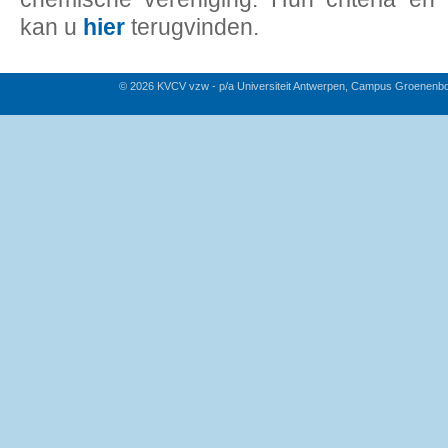
kan u
hier
terugvinden.
© 2026 KVCV vzw - p/a Universiteit Antwerpen, Campus Groenenb