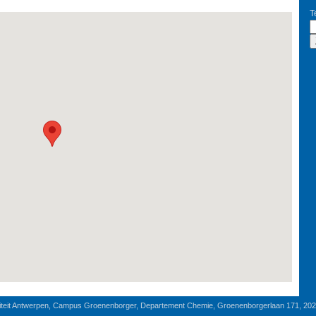
T
iteit Antwerpen, Campus Groenenborger, Departement Chemie, Groenenborgerlaan 171, 20