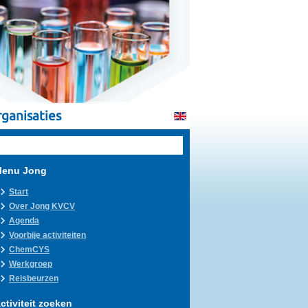
ganisaties
enu Jong
Start
Over Jong KVCV
Agenda
Voorbije activiteiten
ChemCYS
Werkgroep
Reisbeurzen
ctiviteit zoeken