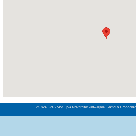
© 2026 KVCV vzw - p/a Universiteit Antwerpen, Campus Groenenb