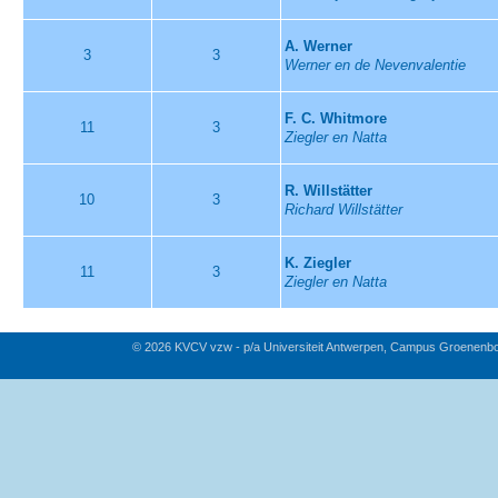
A. Werner
3
3
Werner en de Nevenvalentie
F. C. Whitmore
11
3
Ziegler en Natta
R. Willstätter
10
3
Richard Willstätter
K. Ziegler
11
3
Ziegler en Natta
© 2026 KVCV vzw - p/a Universiteit Antwerpen, Campus Groenenb