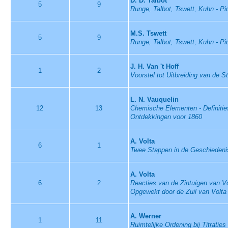
D. D. Talbot
5
9
Runge, Talbot, Tswett, Kuhn - Pi
M.S. Tswett
5
9
Runge, Talbot, Tswett, Kuhn - Pi
J. H. Van 't Hoff
1
2
Voorstel tot Uitbreiding van de S
L. N. Vauquelin
12
13
Chemische Elementen - Definities
Ontdekkingen voor 1860
A. Volta
6
1
Twee Stappen in de Geschiedeni
A. Volta
6
2
Reacties van de Zintuigen van Vo
Opgewekt door de Zuil van Volta
A. Werner
1
11
Ruimtelijke Ordening bij Titratie