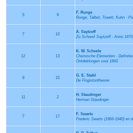
F. Runge
5
9
Runge, Talbot, Tswett, Kuhn - Pi
A. Saytzeff
7
10
Zo Schreef Saytzeff - Anno 1875
K. W. Scheele
12
13
Chemische Elementen - Definities
Ontdekkingen voor 1860
G. E. Stahl
9
15
De Flogistontheorie
H. Staudinger
11
2
Herman Staudinger
F. Swarts
7
17
Frederic Swarts (1866-1940) en d