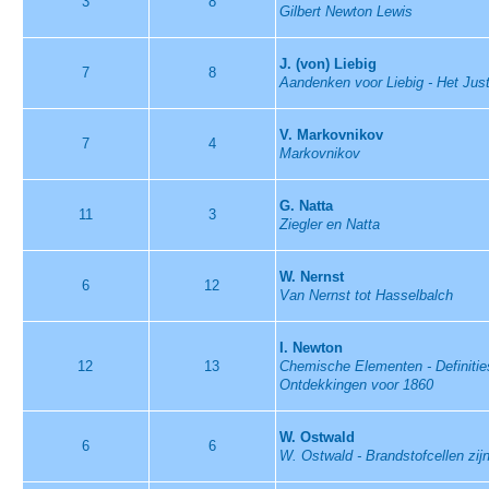
3
8
Gilbert Newton Lewis
J. (von) Liebig
7
8
Aandenken voor Liebig - Het Ju
V. Markovnikov
7
4
Markovnikov
G. Natta
11
3
Ziegler en Natta
W. Nernst
6
12
Van Nernst tot Hasselbalch
I. Newton
12
13
Chemische Elementen - Definities
Ontdekkingen voor 1860
W. Ostwald
6
6
W. Ostwald - Brandstofcellen zij