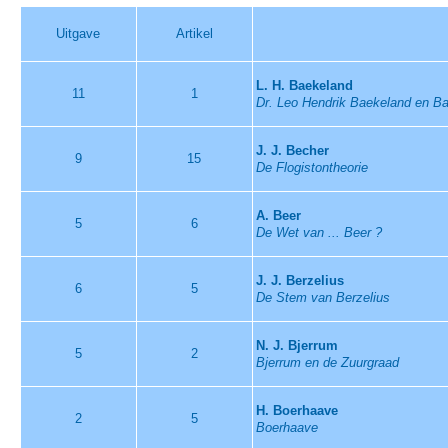
Uitgave
Artikel
L. H. Baekeland
11
1
Dr. Leo Hendrik Baekeland en Ba
J. J. Becher
9
15
De Flogistontheorie
A. Beer
5
6
De Wet van ... Beer ?
J. J. Berzelius
6
5
De Stem van Berzelius
N. J. Bjerrum
5
2
Bjerrum en de Zuurgraad
H. Boerhaave
2
5
Boerhaave