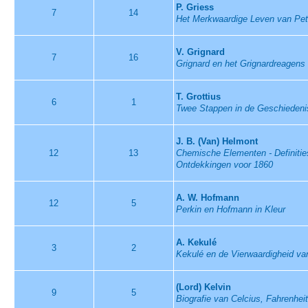
P. Griess
7
14
Het Merkwaardige Leven van Pete
V. Grignard
7
16
Grignard en het Grignardreagens
T. Grottius
6
1
Twee Stappen in de Geschiedeni
J. B. (Van) Helmont
12
13
Chemische Elementen - Definities
Ontdekkingen voor 1860
A. W. Hofmann
12
5
Perkin en Hofmann in Kleur
A. Kekulé
3
2
Kekulé en de Vierwaardigheid va
(Lord) Kelvin
9
5
Biografie van Celcius, Fahrenhei