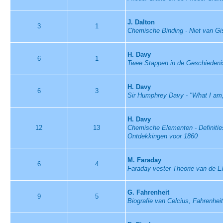
J. Dalton
3
1
Chemische Binding - Niet van Gi
H. Davy
6
1
Twee Stappen in de Geschiedeni
H. Davy
6
3
Sir Humphrey Davy - "What I am
H. Davy
12
13
Chemische Elementen - Definities
Ontdekkingen voor 1860
M. Faraday
6
4
Faraday vester Theorie van de E
G. Fahrenheit
9
5
Biografie van Celcius, Fahrenhei