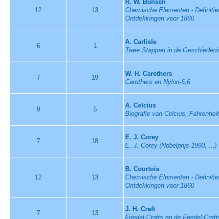
R. W. Bunsen
12
13
Chemische Elementen - Definities
Ontdekkingen voor 1860
A. Carlisle
6
1
Twee Stappen in de Geschiedeni
W. H. Carothers
7
19
Carothers en Nylon-6,6
A. Celcius
9
5
Biografie van Celcius, Fahrenhei
E. J. Corey
7
18
E. J. Corey (Nobelprijs 1990, ...)
B. Courtois
12
13
Chemische Elementen - Definities
Ontdekkingen voor 1860
J. H. Craft
7
13
Friedel-Crafts en de Friedel-Craf