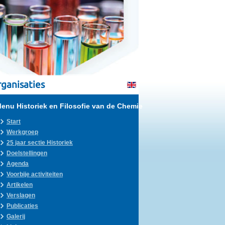
ganisaties
enu Historiek en Filosofie van de Chemie
Start
Werkgroep
25 jaar sectie Historiek
Doelstellingen
Agenda
Voorbije activiteiten
Artikelen
Verslagen
Publicaties
Galerij