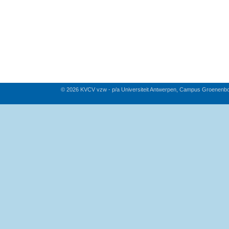
© 2026 KVCV vzw - p/a Universiteit Antwerpen, Campus Groenenb