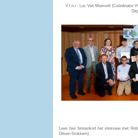
V.l.n.r.: Luc Van Meervelt (Coördinator
Deg
Lees hier binnenkort het interview met Ro
Dilsen-Stokkem).