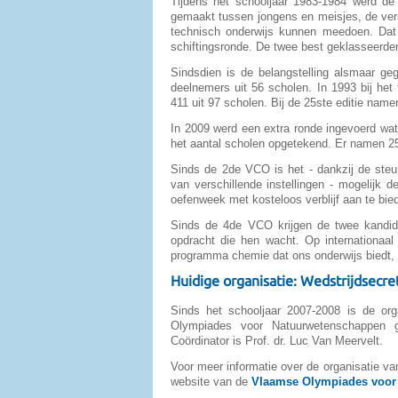
Tijdens het schooljaar 1983-1984 werd de
gemaakt tussen jongens en meisjes, de vers
technisch onderwijs kunnen meedoen. Dat 
schiftingsronde. De twee best geklasseerde
Sindsdien is de belangstelling alsmaar ge
deelnemers uit 56 scholen. In 1993 bij he
411 uit 97 scholen. Bij de 25ste editie name
In 2009 werd een extra ronde ingevoerd wat 
het aantal scholen opgetekend. Er namen 25
Sinds de 2de VCO is het - dankzij de ste
van verschillende instellingen - mogelijk 
oefenweek met kosteloos verblijf aan te bied
Sinds de 4de VCO krijgen de twee kandid
opdracht die hen wacht. Op internationaal
programma chemie dat ons onderwijs biedt, 
Huidige organisatie: Wedstrijdsecr
Sinds het schooljaar 2007-2008 is de org
Olympiades voor Natuurwetenschappen 
Coördinator is Prof. dr. Luc Van Meervelt.
Voor meer informatie over de organisatie 
website van de
Vlaamse Olympiades voor