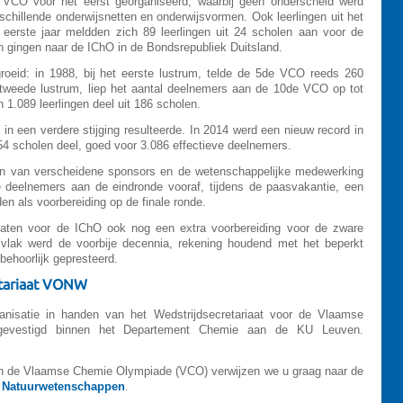
 VCO voor het eerst georganiseerd, waarbij geen onderscheid werd
chillende onderwijsnetten en onderwijsvormen. Ook leerlingen uit het
eerste jaar meldden zich 89 leerlingen uit 24 scholen aan voor de
n gingen naar de IChO in de Bondsrepubliek Duitsland.
groeid: in 1988, bij het eerste lustrum, telde de 5de VCO reeds 260
t tweede lustrum, liep het aantal deelnemers aan de 10de VCO op tot
n 1.089 leerlingen deel uit 186 scholen.
in een verdere stijging resulteerde. In 2014 werd een nieuw record in
4 scholen deel, goed voor 3.086 effectieve deelnemers.
un van verscheidene sponsors en de wetenschappelijke medewerking
de deelnemers aan de eindronde vooraf, tijdens de paasvakantie, een
en als voorbereiding op de finale ronde.
aten voor de IChO ook nog een extra voorbereiding voor de zware
 vlak werd de voorbije decennia, rekening houdend met het beperkt
behoorlijk gepresteerd.
etariaat VONW
anisatie in handen van het Wedstrijdsecretariaat voor de Vlaamse
gevestigd binnen het Departement Chemie aan de KU Leuven.
van de Vlaamse Chemie Olympiade (VCO) verwijzen we u graag naar de
 Natuurwetenschappen
.