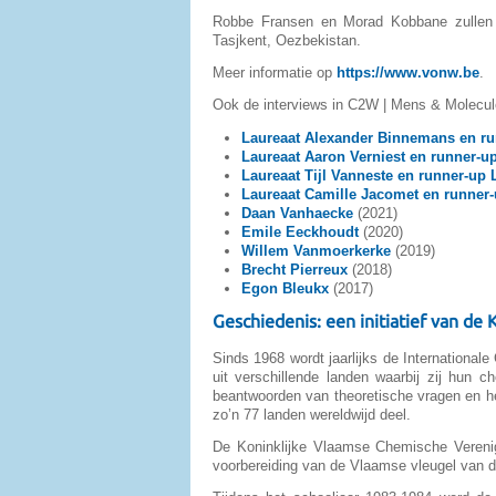
Robbe Fransen en Morad Kobbane zullen 
Tasjkent, Oezbekistan.
Meer informatie op
https://www.vonw.be
.
Ook de interviews in C2W | Mens & Molecule
Laureaat Alexander Binnemans en ru
Laureaat Aaron Verniest en runner-u
Laureaat Tijl Vanneste en runner-up
Laureaat Camille Jacomet en runner
Daan Vanhaecke
(2021)
Emile Eeckhoudt
(2020)
Willem Vanmoerkerke
(2019)
Brecht Pierreux
(2018)
Egon Bleukx
(2017)
Geschiedenis: een initiatief van de
Sinds 1968 wordt jaarlijks de International
uit verschillende landen waarbij zij hun 
beantwoorden van theoretische vragen en h
zo’n 77 landen wereldwijd deel.
De Koninklijke Vlaamse Chemische Verenigi
voorbereiding van de Vlaamse vleugel van d