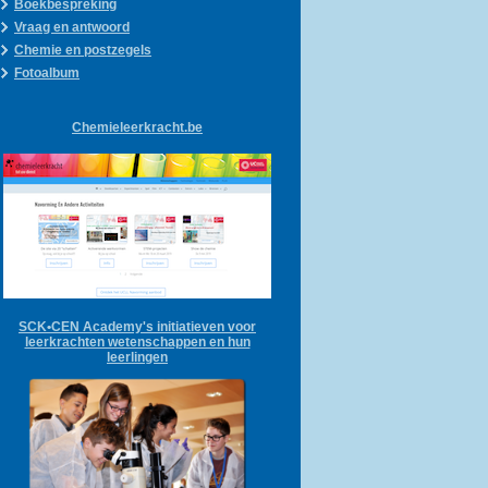
Boekbespreking
Vraag en antwoord
Chemie en postzegels
Fotoalbum
Chemieleerkracht.be
SCK•CEN Academy's initiatieven voor
leerkrachten wetenschappen en hun
leerlingen