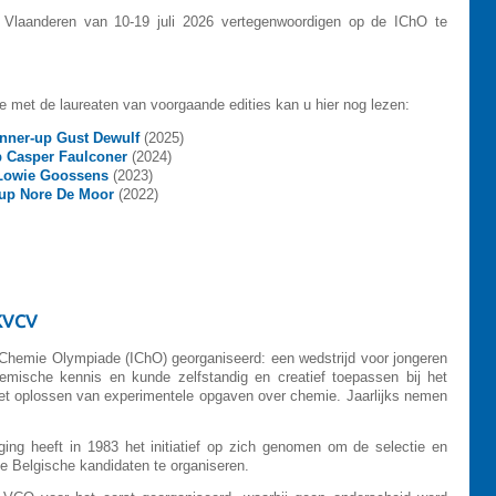
Vlaanderen van 10-19 juli 2026 vertegenwoordigen op de IChO te
 met de laureaten van voorgaande edities kan u hier nog lezen:
nner-up Gust Dewulf
(2025)
p Casper Faulconer
(2024)
 Lowie Goossens
(2023)
-up Nore De Moor
(2022)
 KVCV
e Chemie Olympiade (IChO) georganiseerd: een wedstrijd voor jongeren
chemische kennis en kunde zelfstandig en creatief toepassen bij het
et oplossen van experimentele opgaven over chemie. Jaarlijks nemen
ng heeft in 1983 het initiatief op zich genomen om de selectie en
e Belgische kandidaten te organiseren.