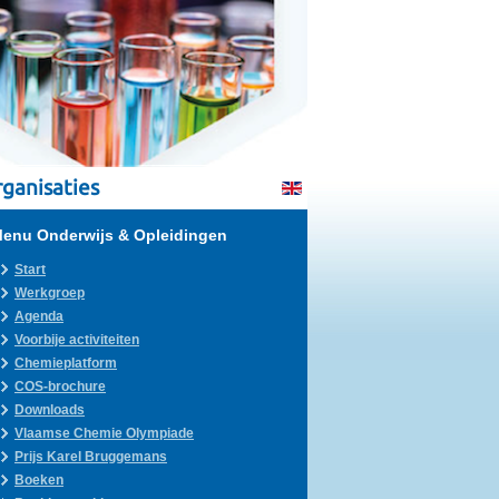
ganisaties
enu Onderwijs & Opleidingen
Start
Werkgroep
Agenda
Voorbije activiteiten
Chemieplatform
COS-brochure
Downloads
Vlaamse Chemie Olympiade
Prijs Karel Bruggemans
Boeken