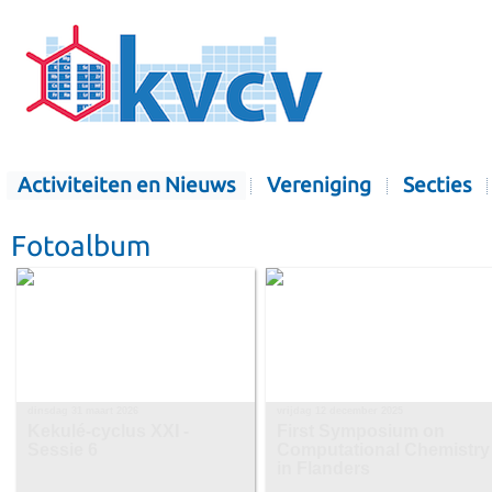
Activiteiten en Nieuws
Vereniging
Secties
Fotoalbum
dinsdag 31 maart 2026
vrijdag 12 december 2025
Kekulé-cyclus XXI -
First Symposium on
Sessie 6
Computational Chemistry
in Flanders