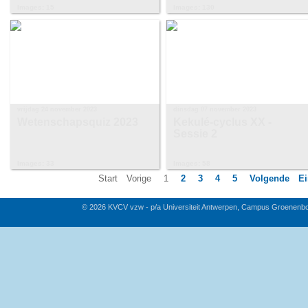
Images: 15
Images: 130
vrijdag 24 november 2023
dinsdag 07 november 2023
Wetenschapsquiz 2023
Kekulé-cyclus XX -
Sessie 2
Images: 33
Images: 58
Start
Vorige
1
2
3
4
5
Volgende
E
© 2026 KVCV vzw - p/a Universiteit Antwerpen, Campus Groenenb