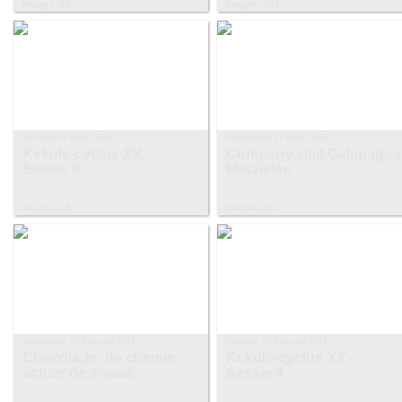
Images: 96
Images: 107
dinsdag 26 maart 2024
donderdag 21 maart 2024
Kekulé-cyclus XX -
Company visit Galapagos
Sessie 6
Mechelen
Images: 15
Images: 31
donderdag 22 februari 2024
dinsdag 20 februari 2024
Chocolade: de chemie
Kekulé-cyclus XX -
achter de smaak
Sessie 4